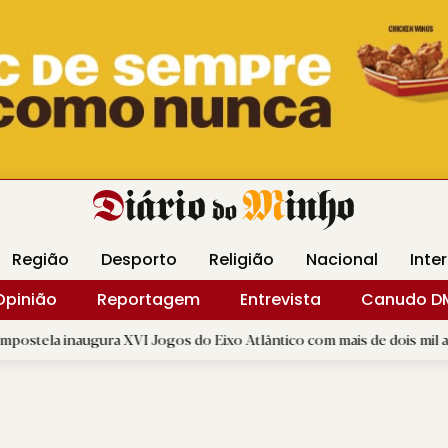
Revista Minha
Gráfica DM
Livraria DM
Arquidio
Região
Desporto
Religião
Nacional
Inte
Opinião
Reportagem
Entrevista
Canudo D
gura XVI Jogos do Eixo Atlântico com mais de dois mil atletas
|