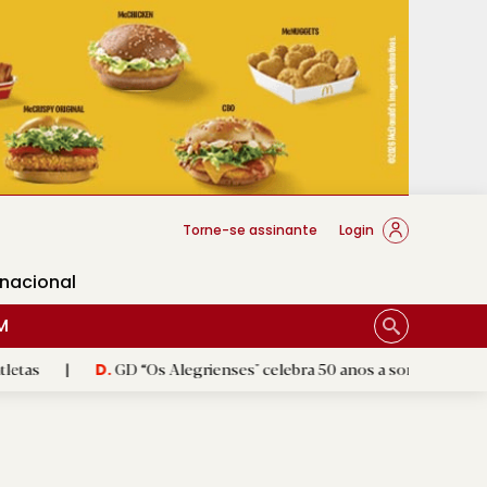
cese Braga
Torne-se assinante
Login
rnacional
M
GD “Os Alegrienses" celebra 50 anos a sonhar com «casa própria
D.