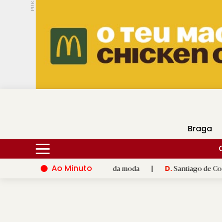
PUB.
DMtv
Hoje
18ºC
29ºC
Braga
Ao Minuto
 e à inovação do mundo da moda
|
Santiago de Compostela inau
D.