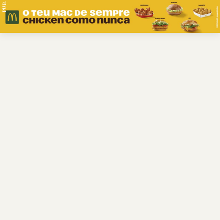
PUB.
Braga
Região
Desporto
Religião
Nacional
Internacional