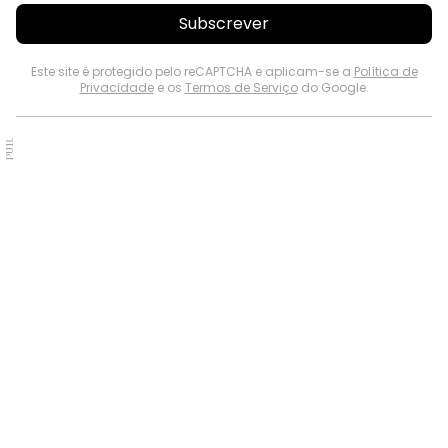
Subscrever
Este site é protegido pelo reCAPTCHA e aplicam-se a
Política de
Privacidade
e os
Termos de Serviço
do Google.
PUB.