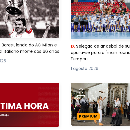
 Baresi, lenda do AC Milan e
D.
Seleção de andebol de su
l italiano morre aos 66 anos
apura-se para a 'main round
Europeu
2026
1 agosto 2026
PREMIUM