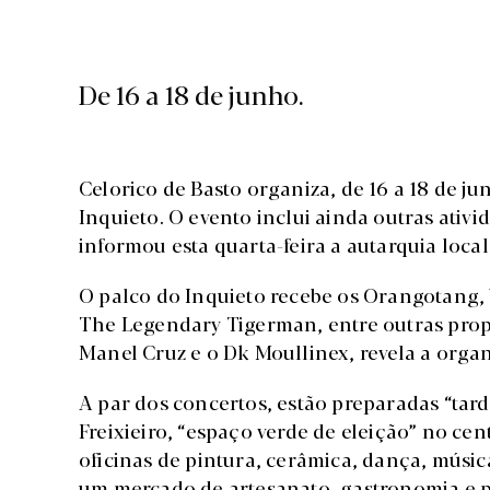
De 16 a 18 de junho.
Celorico de Basto organiza, de 16 a 18 de ju
Inquieto. O evento inclui ainda outras ativi
informou esta quarta-feira a autarquia local
O palco do Inquieto recebe os Orangotang,
The Legendary Tigerman, entre outras propo
Manel Cruz e o Dk Moullinex, revela a orga
A par dos concertos, estão preparadas “tar
Freixieiro, “espaço verde de eleição” no ce
oficinas de pintura, cerâmica, dança, músic
um mercado de artesanato, gastronomia e p