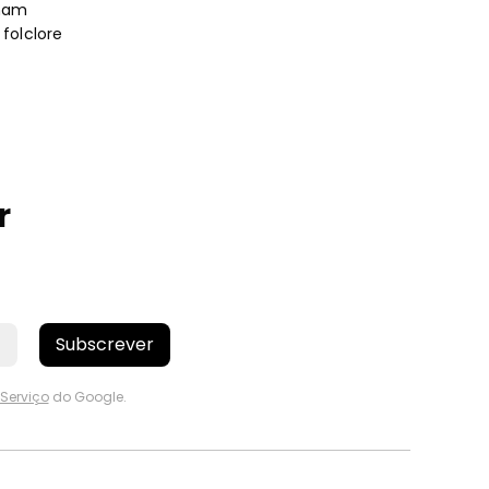
imam
folclore
r
Subscrever
Serviço
do Google.