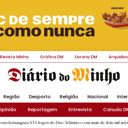
Revista Minha
Gráfica DM
Livraria DM
Arquidio
Região
Desporto
Religião
Nacional
Inte
Opinião
Reportagem
Entrevista
Canudo D
XVI Jogos do Eixo Atlântico com mais de dois mil atletas
|
Es
R.