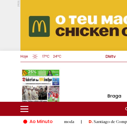
PUB.
DMtv
Hoje
17ºC
24ºC
Braga
Ao Minuto
inovação do mundo da moda
|
Santiago de Compostela inaugura 
D.