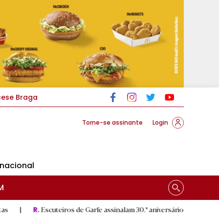
cese Braga
Torne-se assinante
Login
rnacional
M
cuteiros de Garfe assinalam 30.º aniversário em setembro
|
S
R.