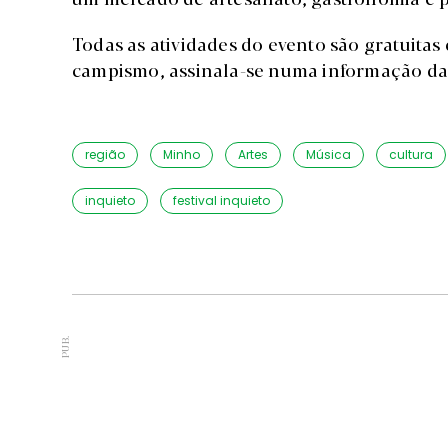
Todas as atividades do evento são gratuitas
campismo, assinala-se numa informação daq
região
Minho
Artes
Música
cultura
inquieto
festival inquieto
PUB.