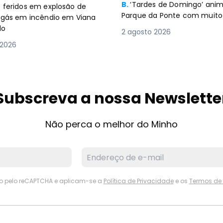
B.
‘Tardes de Domingo’ an
 feridos em explosão de
Parque da Ponte com muito 
e gás em incêndio em Viana
lo
2 agosto 2026
 2026
Subscreva a nossa Newslette
Não perca o melhor do Minho
ido pelo reCAPTCHA e aplicam-se a
Política de Privacidade
e os
Termos de 