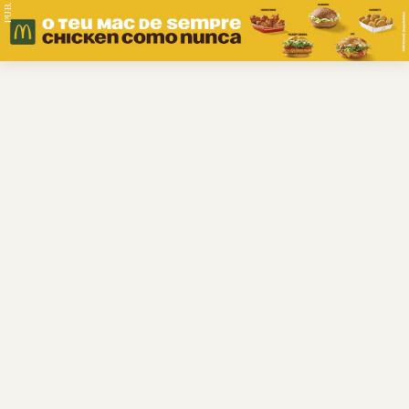
PUB.
Braga
Região
Desporto
Religião
Nacional
Internacional