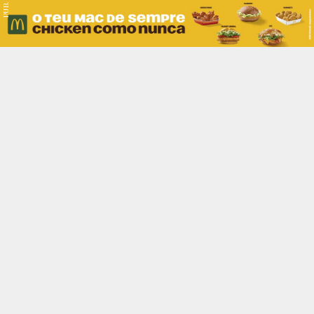
PUB.
Braga
Região
Desporto
Religião
Nacional
Internacional