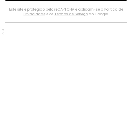
Este site é protegido pelo reCAPTCHA e aplicam-se a
Política de
Privacidade
e os
Termos de Serviço
do Google.
PUB.