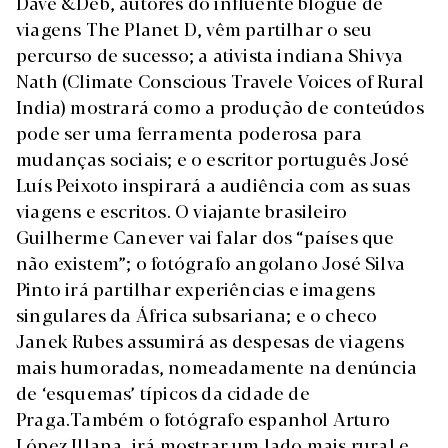
Dave &Deb, autores do influente blogue de
viagens The Planet D, vêm partilhar o seu
percurso de sucesso; a ativista indiana Shivya
Nath (Climate Conscious Travele Voices of Rural
India) mostrará como a produção de conteúdos
pode ser uma ferramenta poderosa para
mudanças sociais; e o escritor português José
Luís Peixoto inspirará a audiência com as suas
viagens e escritos. O viajante brasileiro
Guilherme Canever vai falar dos “países que
não existem”; o fotógrafo angolano José Silva
Pinto irá partilhar experiências e imagens
singulares da África subsariana; e o checo
Janek Rubes assumirá as despesas de viagens
mais humoradas, nomeadamente na denúncia
de ‘esquemas’ típicos da cidade de
Praga.Também o fotógrafo espanhol Arturo
López Illana, irá mostrar um lado mais rural e