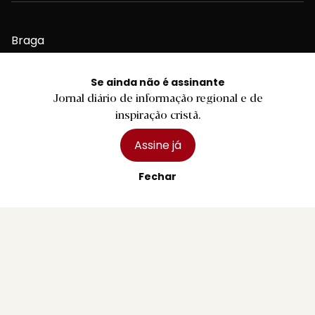
Braga
Região
Desporto
Se ainda não é assinante
Jornal diário de informação regional e de
Religião
inspiração cristã.
Nacional
Assine já
Internacional
Fechar
Ficha Técnica
Estatuto Editorial
Assinaturas
Publicidade