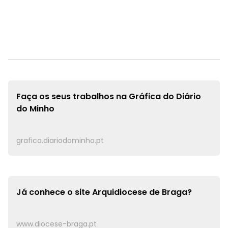
Faça os seus trabalhos na
Gráfica do Diário
do Minho
grafica.diariodominho.pt
Já conhece o site
Arquidiocese de Braga?
www.diocese-braga.pt