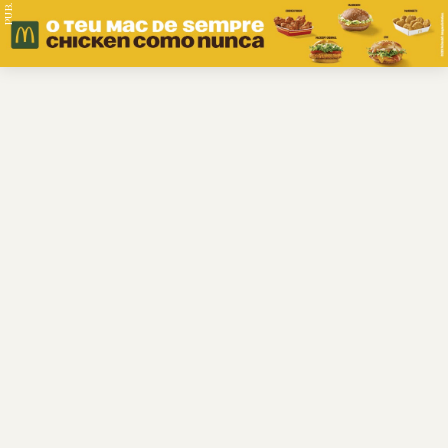
PUB.
Braga
Região
Desporto
Religião
Nacional
Internacional