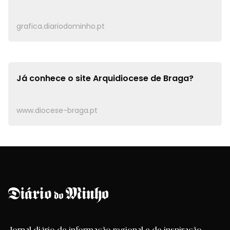
grafica.diariodominho.pt
Já conhece o site
Arquidiocese de Braga?
www.diocese-braga.pt
Jornal diário de informação regional e de inspiração