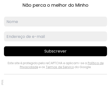
Não perca o melhor do Minho
Subscrever
Este site é protegido pelo reCAPTCHA e aplicam-se a
Política de
Privacidade
e os
Termos de Serviço
do Google.
PUB.