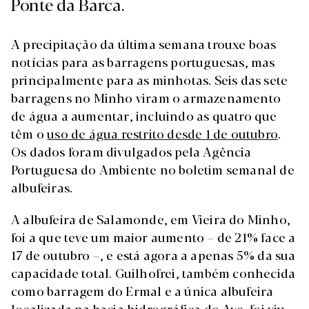
Ponte da Barca.
A precipitação da última semana trouxe boas
notícias para as barragens portuguesas, mas
principalmente para as minhotas. Seis das sete
barragens no Minho viram o armazenamento
de água a aumentar, incluindo as quatro que
têm o
uso de água restrito desde 1 de outubro
.
Os dados foram divulgados pela Agência
Portuguesa do Ambiente no boletim semanal de
albufeiras.
A albufeira de Salamonde, em Vieira do Minho,
foi a que teve um maior aumento – de 21% face a
17 de outubro –, e está agora a apenas 5% da sua
capacidade total. Guilhofrei, também conhecida
como barragem do Ermal e a única albufeira
localizada na bacia hidrográfica do Ave, foi viu