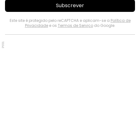
Subscrever
Este site é protegido pelo reCAPTCHA e aplicam-se a
Política de
Privacidade
e os
Termos de Serviço
do Google.
PUB.