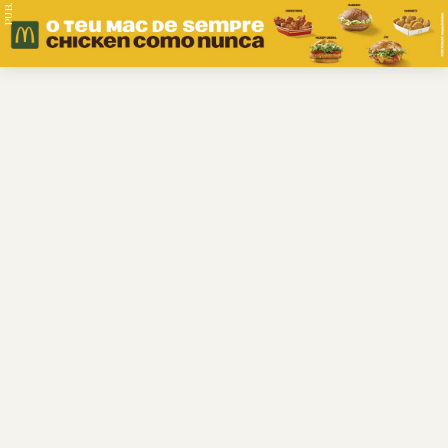
PUB.
Braga
Região
Desporto
Religião
Nacional
Internacional