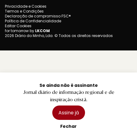
Privacidade e Cookies
Termos e Condições
Declaração de compromisso FSC®
Política de Confidencialidade
Editar Cookies
for tomorrow by
LKCOM
2026 Diário do Minho, Lda. © Todos os direitos reservados
Se ainda não é assinante
Jornal diário de informação regional e de
inspiração cristã.
Assine já
Fechar