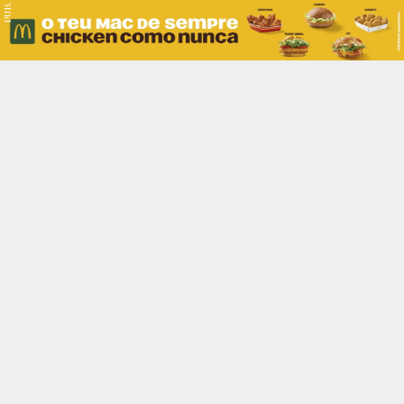
PUB.
Braga
Região
Desporto
Religião
Nacional
Internacional