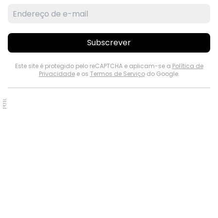
Subscrever
Este site é protegido pelo reCAPTCHA e aplicam-se a
Política de
Privacidade
e os
Termos de Serviço
do Google.
PUB.