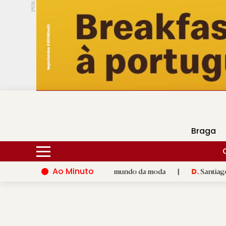
PUB.
DMtv
Hoje
15ºC
30ºC
Braga
Ao Minuto
lento e à inovação do mundo da moda
|
Santiago de Compostela
D.