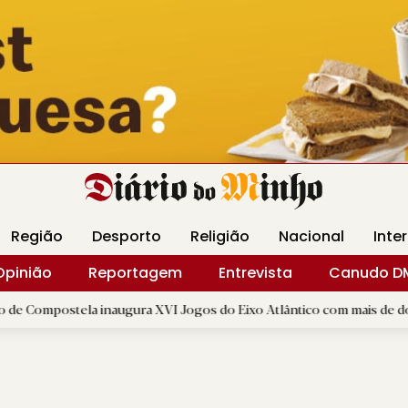
Revista Minha
Gráfica DM
Livraria DM
Arquidio
Região
Desporto
Religião
Nacional
Inte
Opinião
Reportagem
Entrevista
Canudo D
 inaugura XVI Jogos do Eixo Atlântico com mais de dois mil atletas