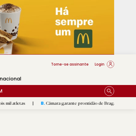
cese Braga
Torne-se assinante
Login
rnacional
M
|
Câmara garante prontidão de Braga no resgate animal
|
B.