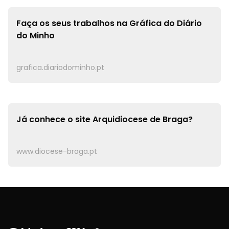
Faça os seus trabalhos na
Gráfica do Diário
do Minho
grafica.diariodominho.pt
Já conhece o site
Arquidiocese de Braga?
www.diocese-braga.pt