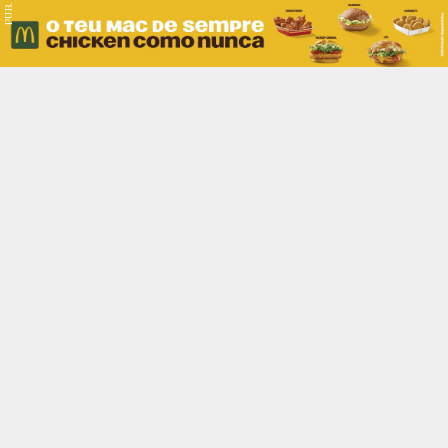
PUB.
Braga
Região
Desporto
Religião
Nacional
Internacional