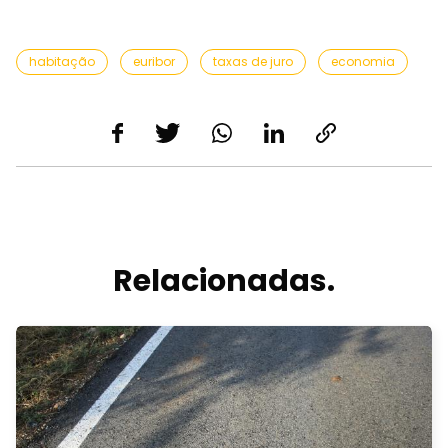
habitação
euribor
taxas de juro
economia
Relacionadas.