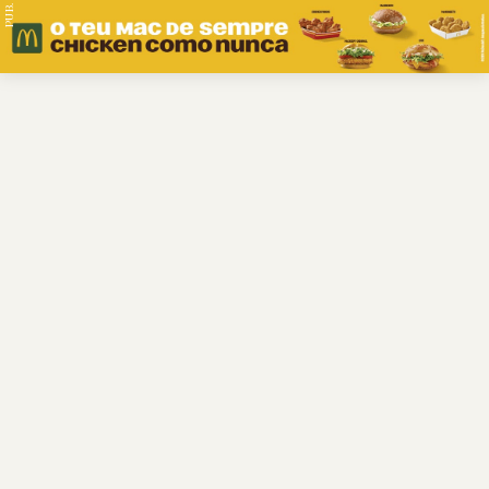
PUB.
Braga
Região
Desporto
Religião
Nacional
Internacional