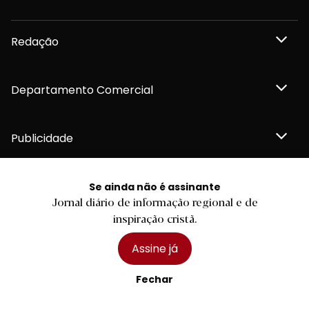
Redação
Departamento Comercial
Publicidade
Se ainda não é assinante
Jornal diário de informação regional e de
Privacidade e Cookies
inspiração cristã.
Termos e Condições
Declaração de compromisso FSC®
Política de Confidencialidade
Assine já
Editar Cookies
for tomorrow by
LKCOM
2026 Diário do Minho, Lda. © Todos os direitos reservados
Fechar