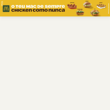
PUB.
Braga
Região
Desporto
Religião
Nacional
Internacional