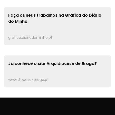
Faça os seus trabalhos na
Gráfica do Diário
do Minho
grafica.diariodominho.pt
Já conhece o site
Arquidiocese de Braga?
www.diocese-braga.pt