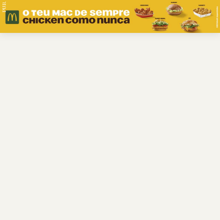
PUB.
Braga
Região
Desporto
Religião
Nacional
Internacional