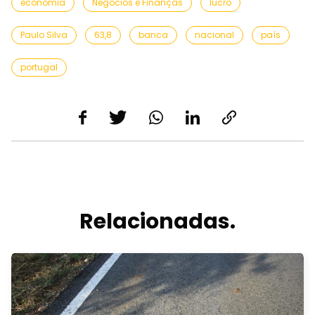
economia
Negócios e Finanças
lucro
Paulo Silva
63,8
banca
nacional
país
portugal
Relacionadas.