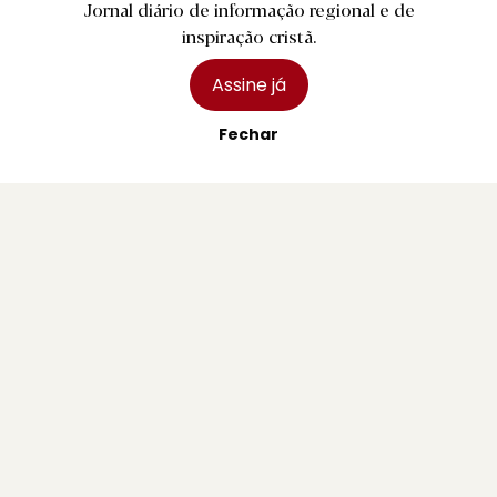
Jornal diário de informação regional e de
3 agosto 2026
inspiração cristã.
Assine já
Fechar
R.
Arcos de Valdevez vai reforçar incentivos
para atrair emigrantes ao concelho
4 agosto 2026