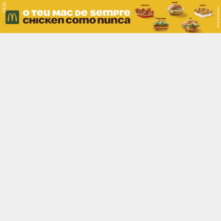
PUB.
Braga
Região
Desporto
Religião
Nacional
Internacional