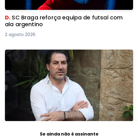
D.
SC Braga reforça equipa de futsal com
ala argentino
2 agosto 2026
B.
Manuel Tibo reivindica helicóptero em
Se ainda não é assinante
Braga para reforçar Proteção Civil