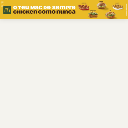
PUB.
Braga
Região
Desporto
Religião
Nacional
Internacional