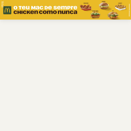
PUB.
Braga
Região
Desporto
Religião
Nacional
Internacional