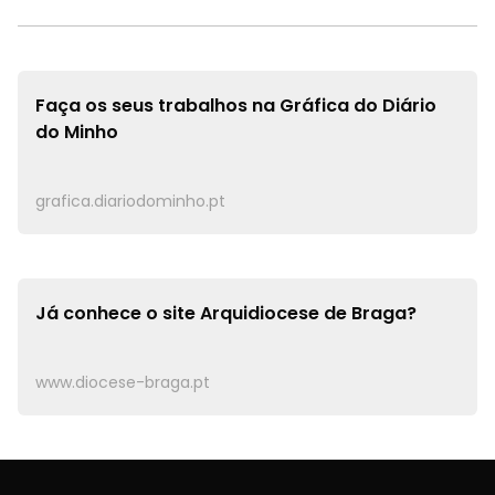
Faça os seus trabalhos na
Gráfica do Diário
do Minho
grafica.diariodominho.pt
Já conhece o site
Arquidiocese de Braga?
www.diocese-braga.pt