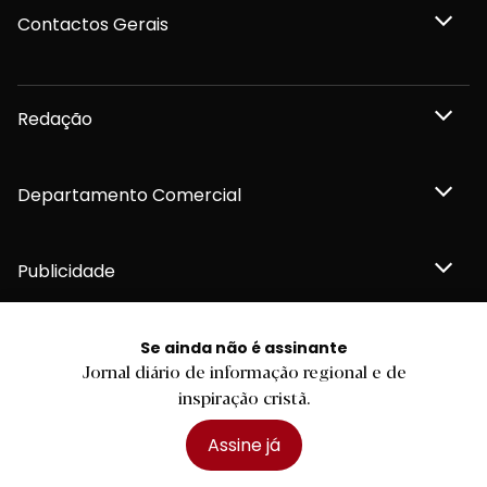
Contactos Gerais
Redação
Departamento Comercial
Publicidade
Se ainda não é assinante
Jornal diário de informação regional e de
Privacidade e Cookies
inspiração cristã.
Termos e Condições
Declaração de compromisso FSC®
Política de Confidencialidade
Assine já
Editar Cookies
for tomorrow by
LKCOM