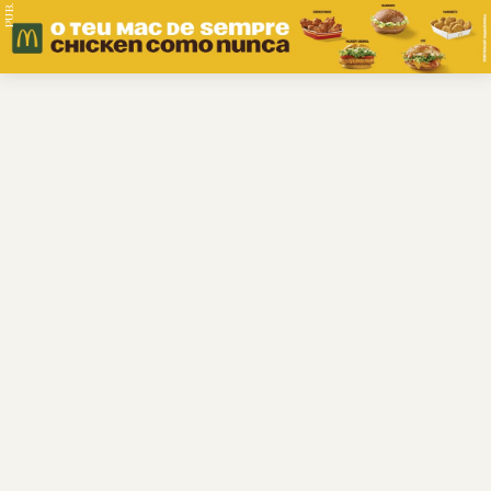
PUB.
Braga
Região
Desporto
Religião
Nacional
Internacional