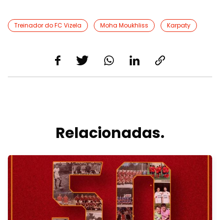
Treinador do FC Vizela
Moha Moukhliss
Karpaty
Relacionadas.