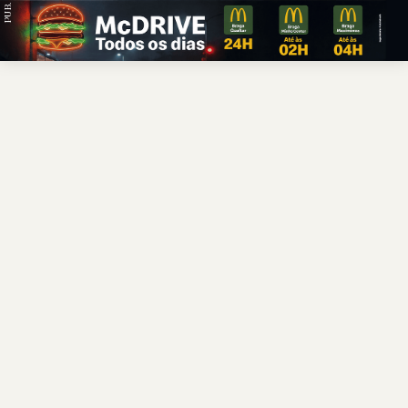
PUB.
Braga
Região
Desporto
Religião
Nacional
Internacional