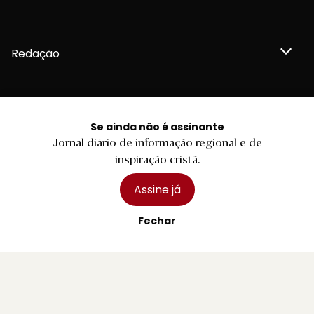
Redação
Departamento Comercial
Se ainda não é assinante
Jornal diário de informação regional e de
Publicidade
inspiração cristã.
Assine já
Fechar
Privacidade e Cookies
Termos e Condições
Declaração de compromisso FSC®
Política de Confidencialidade
Editar Cookies
for tomorrow by
LKCOM
2026 Diário do Minho, Lda. © Todos os direitos reservados