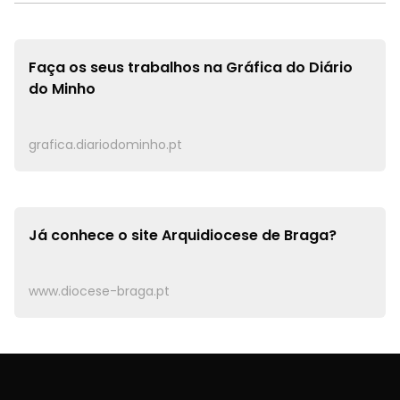
Faça os seus trabalhos na
Gráfica do Diário
do Minho
grafica.diariodominho.pt
Já conhece o site
Arquidiocese de Braga?
www.diocese-braga.pt