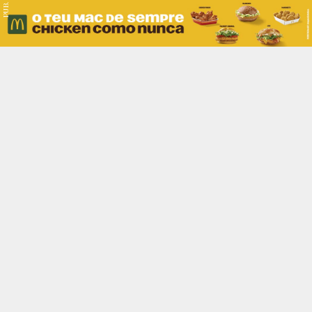
PUB.
Braga
Região
Desporto
Religião
Nacional
Internacional