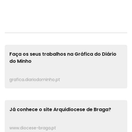
Faça os seus trabalhos na
Gráfica do Diário
do Minho
grafica.diariodominho.pt
Já conhece o site
Arquidiocese de Braga?
www.diocese-braga.pt