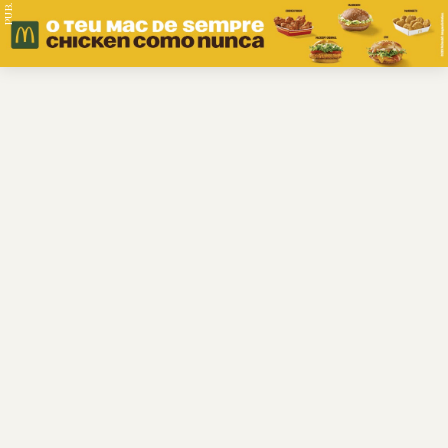
PUB.
Braga
Região
Desporto
Religião
Nacional
Internacional