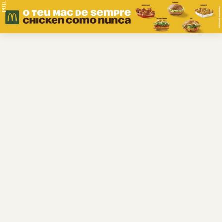
PUB.
Braga
Região
Desporto
Religião
Nacional
Internacional