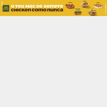
PUB.
Braga
Região
Desporto
Religião
Nacional
Internacional