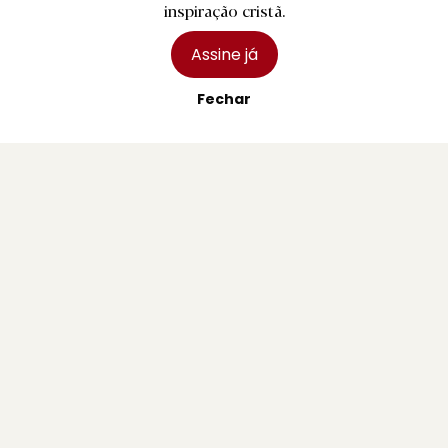
inspiração cristã.
Assine já
Fechar
Subscreva a nossa Newsletter
Não perca o melhor do Minho