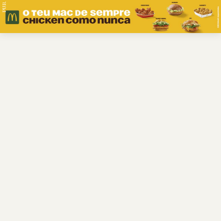
PUB.
Braga
Região
Desporto
Religião
Nacional
Internacional