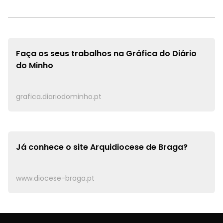
Faça os seus trabalhos na
Gráfica do Diário
do Minho
grafica.diariodominho.pt
Já conhece o site
Arquidiocese de Braga?
www.diocese-braga.pt