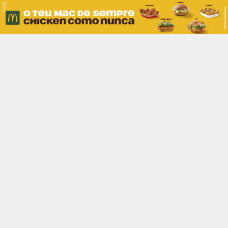
PUB.
Braga
Região
Desporto
Religião
Nacional
Internacional