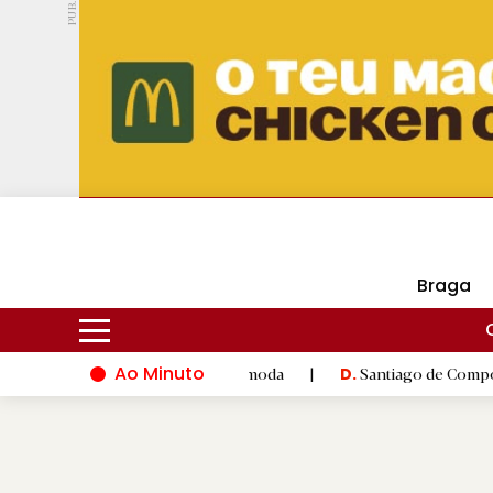
PUB.
DMtv
Hoje
18ºC
29ºC
Braga
Ao Minuto
à inovação do mundo da moda
|
Santiago de Compostela inaugur
D.