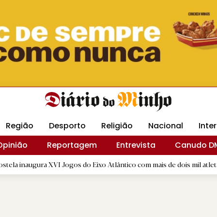
Revista Minha
Gráfica DM
Livraria DM
Arquidio
Região
Desporto
Religião
Nacional
Inte
Opinião
Reportagem
Entrevista
Canudo D
a XVI Jogos do Eixo Atlântico com mais de dois mil atletas
|
D