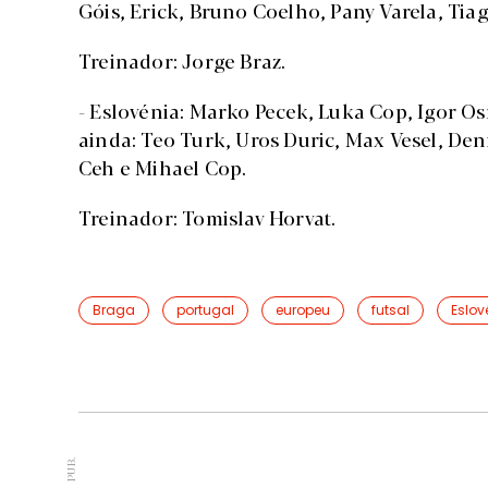
Góis, Erick, Bruno Coelho, Pany Varela, Tia
Treinador: Jorge Braz.
- Eslovénia: Marko Pecek, Luka Cop, Igor O
ainda: Teo Turk, Uros Duric, Max Vesel, Den
Ceh e Mihael Cop.
Treinador: Tomislav Horvat.
Braga
portugal
europeu
futsal
Eslov
PUB.