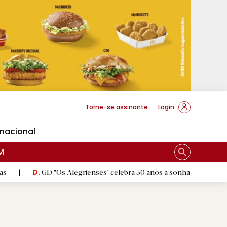
cese Braga
Torne-se assinante
Login
rnacional
M
GD “Os Alegrienses" celebra 50 anos a sonhar com «casa própria»
.