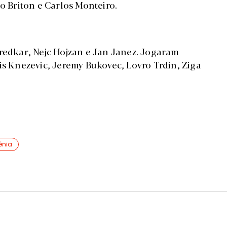
go Briton e Carlos Monteiro.
sredkar, Nejc Hojzan e Jan Janez. Jogaram
is Knezevic, Jeremy Bukovec, Lovro Trdin, Ziga
énia