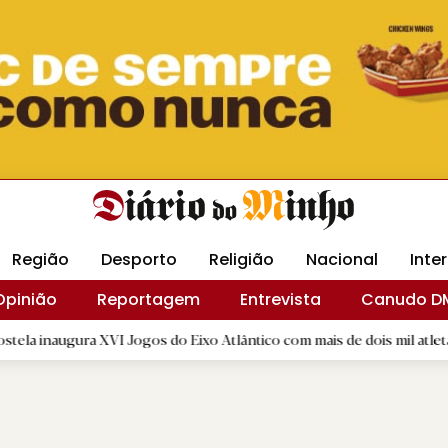
Revista Minha
Gráfica DM
Livraria DM
Arquidio
Região
Desporto
Religião
Nacional
Inte
Opinião
Reportagem
Entrevista
Canudo D
 XVI Jogos do Eixo Atlântico com mais de dois mil atletas
|
E
R.