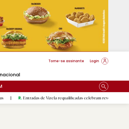
cese Braga
Torne-se assinante
Login
rnacional
M
ntradas de Vizela requalificadas celebram revolução do 5 de Agosto