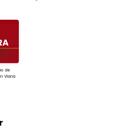
ão de
em Viana
r