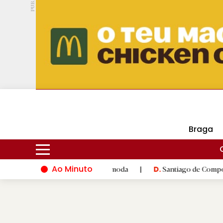
PUB.
DMtv
Hoje
16ºC
30ºC
Braga
Ao Minuto
 inovação do mundo da moda
|
Santiago de Compostela inaugura
D.