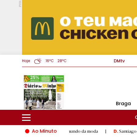
PUB.
DMtv
Hoje
16ºC
28ºC
Braga
Ao Minuto
lento e à inovação do mundo da moda
|
Santiago de Compostel
D.