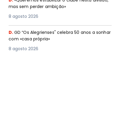
D.
«Queremos estabilizar o clube nesta divisão,
mas sem perder ambição»
8 agosto 2026
D.
GD “Os Alegrienses" celebra 50 anos a sonhar
com «casa própria»
8 agosto 2026