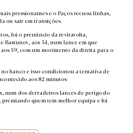
ais pressionantes e o Paços recuou linhas,
a ou sair em transições.
os, foi o prenúncio da reviravolta,
de Bastunov, aos 54, num lance em que
 aos 59, com um movimento da direita para o
no banco e isso condicionou a tentativa de
r acontecido aos 82 minutos
s, num dos derradeiros lances de perigo do
s, premiando quem tem melhor equipa e foi