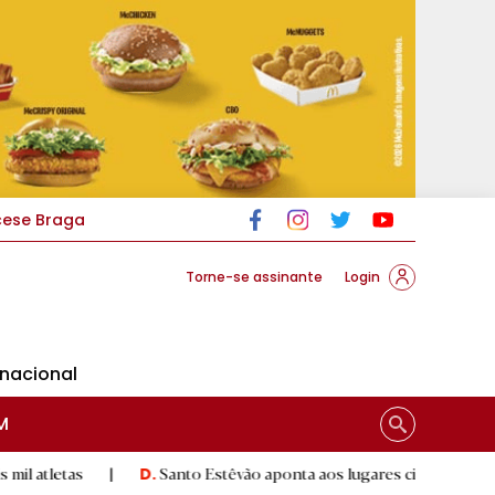
cese Braga
Torne-se assinante
Login
rnacional
M
|
Santo Estêvão aponta aos lugares cimeiros da Honra
|
D.