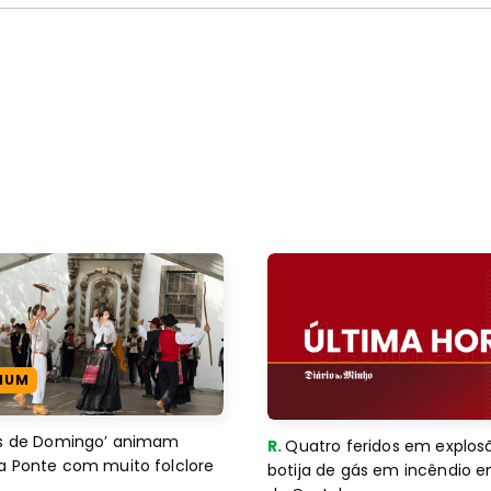
IUM
es de Domingo’ animam
R.
Quatro feridos em explos
a Ponte com muito folclore
botija de gás em incêndio 