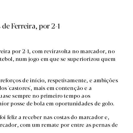
e Ferreira, por 2-1
reira por 2-1, com reviravolta no marcador, no
utebol, num jogo em que se superiorizou quem
reforços de início, respetivamente, e ambições
dos 'castores', mais em contenção e a
quase sempre no primeiro tempo aos
aior posse de bola em oportunidades de golo.
foi feliz a receber nas costas do marcador e,
arcador, com um remate por entre as pernas de