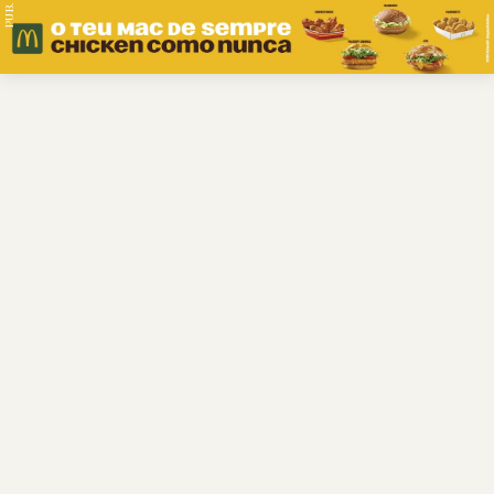
PUB.
Braga
Região
Desporto
Religião
Nacional
Internacional