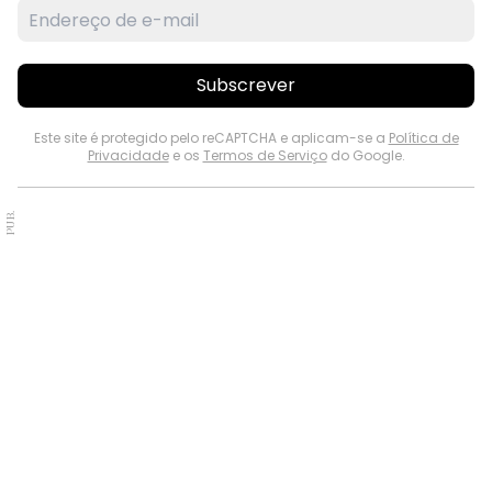
Subscrever
Este site é protegido pelo reCAPTCHA e aplicam-se a
Política de
Privacidade
e os
Termos de Serviço
do Google.
PUB.