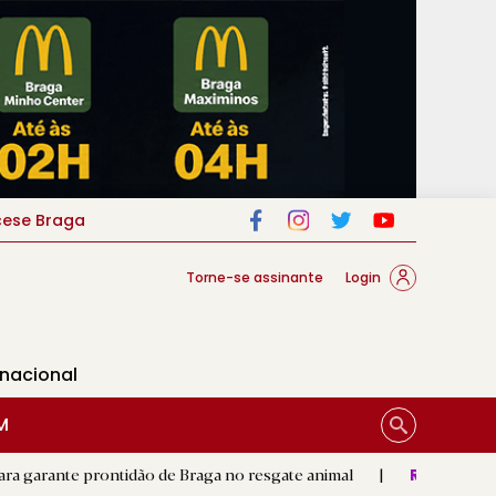
cese Braga
Torne-se assinante
Login
rnacional
M
ontidão de Braga no resgate animal
|
Padre Tobias reconheci
R.