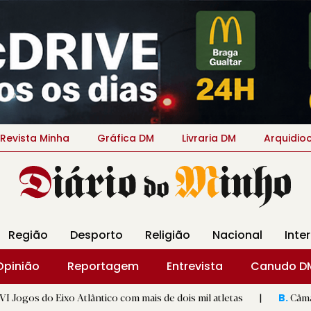
Revista Minha
Gráfica DM
Livraria DM
Arquidio
Região
Desporto
Religião
Nacional
Inte
Opinião
Reportagem
Entrevista
Canudo D
o Atlântico com mais de dois mil atletas
|
Câmara garante pr
B.