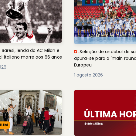
 Baresi, lenda do AC Milan e
D.
Seleção de andebol de su
l italiano morre aos 66 anos
apura-se para a 'main round
Europeu
2026
1 agosto 2026
IUM