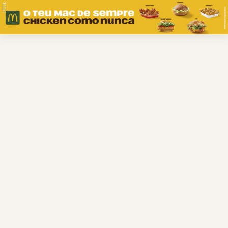
PUB.
Braga
Região
Desporto
Religião
Nacional
Internacional