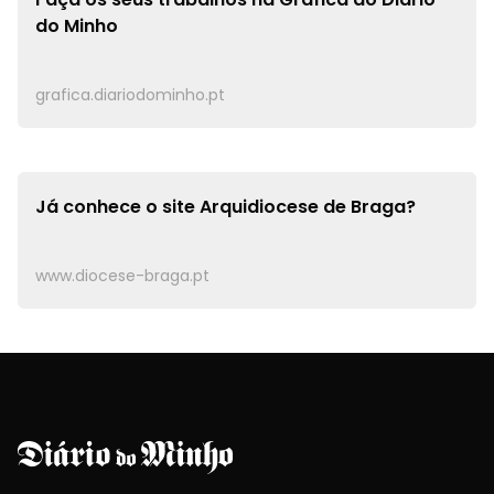
do Minho
grafica.diariodominho.pt
Já conhece o site
Arquidiocese de Braga?
www.diocese-braga.pt