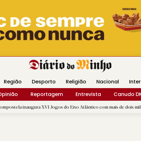
Revista Minha
Gráfica DM
Livraria DM
Arquidio
Região
Desporto
Religião
Nacional
Inte
Opinião
Reportagem
Entrevista
Canudo D
ugura XVI Jogos do Eixo Atlântico com mais de dois mil atletas
|