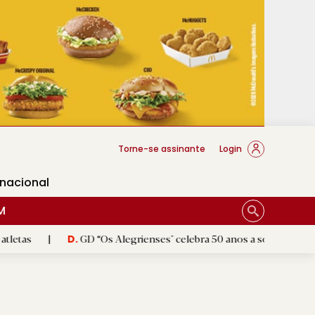
cese Braga
Torne-se assinante
Login
rnacional
M
GD “Os Alegrienses" celebra 50 anos a sonhar com «casa própria
D.