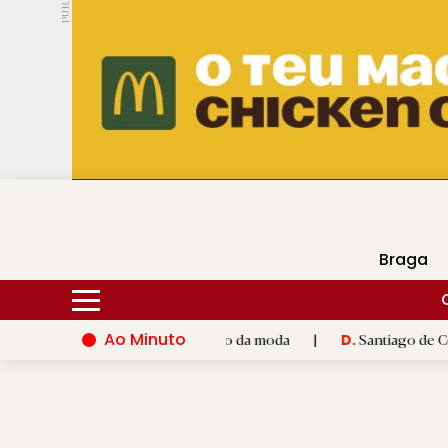
PUB.
DMtv
Hoje
18ºC
29ºC
Braga
Ao Minuto
o e à inovação do mundo da moda
|
Santiago de Compostela ina
D.