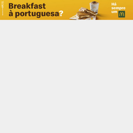
PUB.
Braga
Região
Desporto
Religião
Nacional
Internacional