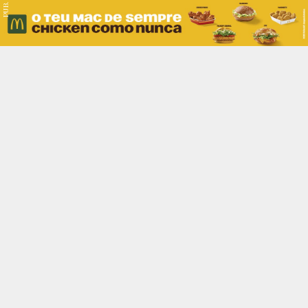
PUB.
Braga
Região
Desporto
Religião
Nacional
Internacional