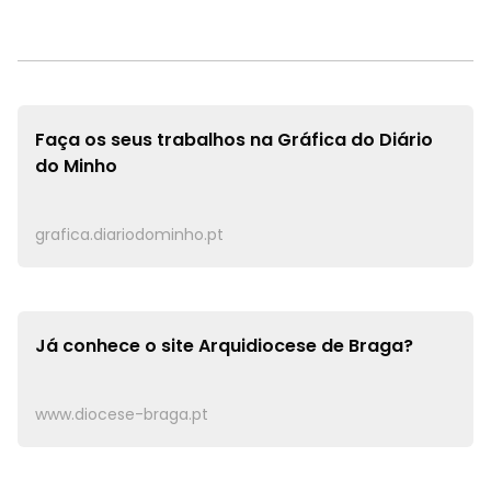
Faça os seus trabalhos na
Gráfica do Diário
do Minho
grafica.diariodominho.pt
Já conhece o site
Arquidiocese de Braga?
www.diocese-braga.pt