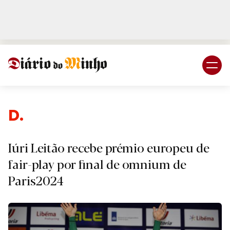
Login
Subscreva DM
De
Iúri Leitão recebe prémio europeu de
fair-play por final de omnium de
Paris2024