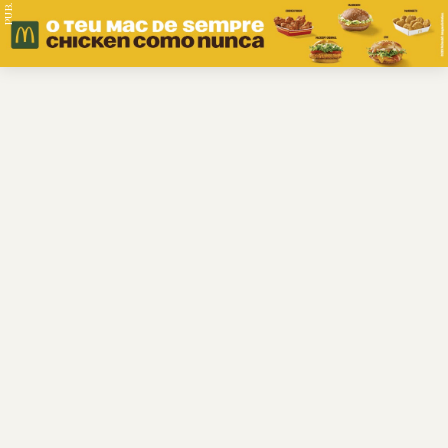
PUB.
Braga
Região
Desporto
Religião
Nacional
Internacional