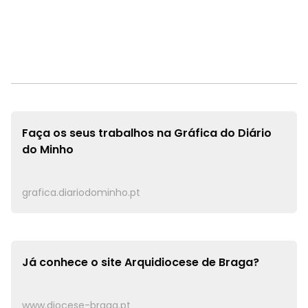
Faça os seus trabalhos na
Gráfica do Diário
do Minho
grafica.diariodominho.pt
Já conhece o site
Arquidiocese de Braga?
www.diocese-braga.pt