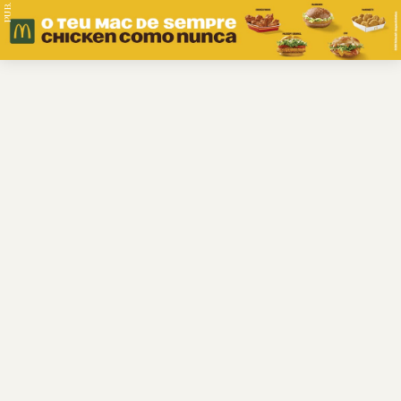
PUB.
Braga
Região
Desporto
Religião
Nacional
Internacional