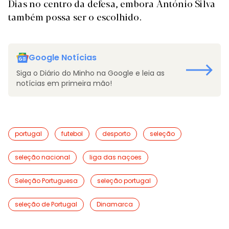
Dias no centro da defesa, embora António Silva
também possa ser o escolhido.
Google Notícias
Siga o Diário do Minho na Google e leia as
notícias em primeira mão!
portugal
futebol
desporto
seleção
seleção nacional
liga das naçoes
Seleção Portuguesa
seleção portugal
seleção de Portugal
Dinamarca