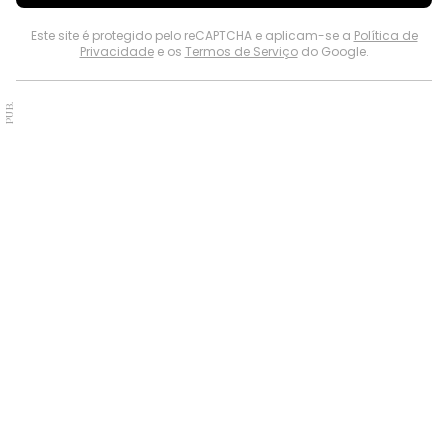
Este site é protegido pelo reCAPTCHA e aplicam-se a
Política de
Privacidade
e os
Termos de Serviço
do Google.
PUB.