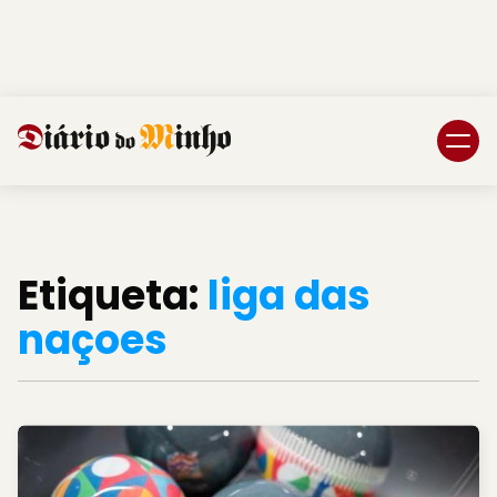
Login
Subscreva DM
Etiqueta:
liga das
naçoes