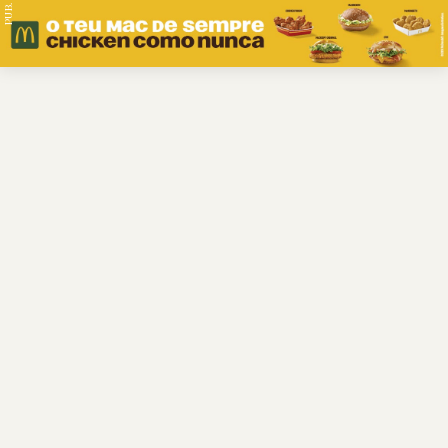
PUB.
Braga
Região
Desporto
Religião
Nacional
Internacional