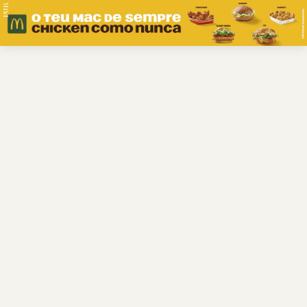
PUB.
Braga
Região
Desporto
Religião
Nacional
Internacional