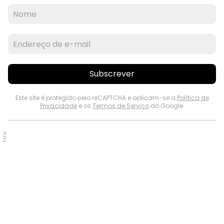
Subscrever
Este site é protegido pelo reCAPTCHA e aplicam-se a
Política de
Privacidade
e os
Termos de Serviço
do Google.
PUB.