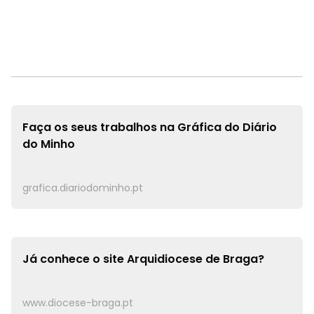
Faça os seus trabalhos na
Gráfica do Diário
do Minho
grafica.diariodominho.pt
Já conhece o site
Arquidiocese de Braga?
www.diocese-braga.pt