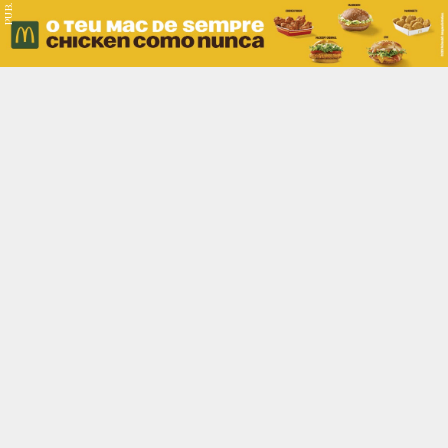
PUB.
Braga
Região
Desporto
Religião
Nacional
Internacional