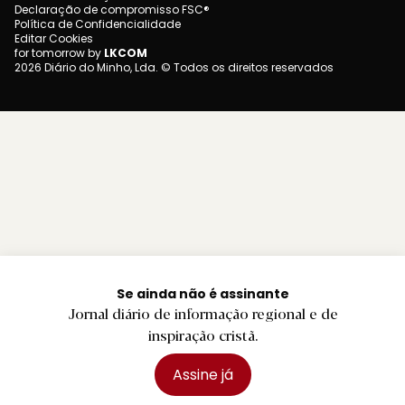
Declaração de compromisso FSC®
Política de Confidencialidade
Editar Cookies
for tomorrow by
LKCOM
2026 Diário do Minho, Lda. © Todos os direitos reservados
Se ainda não é assinante
Jornal diário de informação regional e de
inspiração cristã.
Assine já