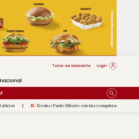
cese Braga
Torne-se assinante
Login
rnacional
M
Técnico Paulo Ribeiro orienta conquistadoras
|
Luís Fern
D.
D.