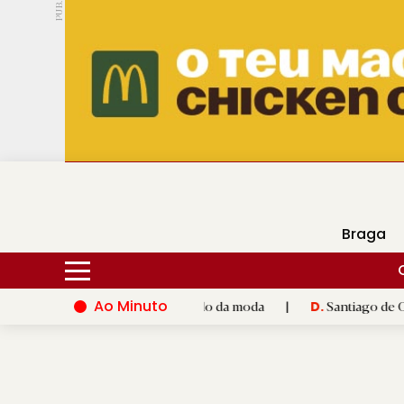
PUB.
DMtv
Hoje
17ºC
30ºC
Braga
Ao Minuto
 e à inovação do mundo da moda
|
Santiago de Compostela inau
D.