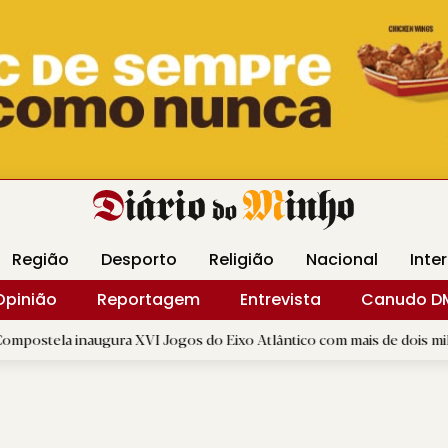
Revista Minha
Gráfica DM
Livraria DM
Arquidio
Região
Desporto
Religião
Nacional
Inte
Opinião
Reportagem
Entrevista
Canudo D
gura XVI Jogos do Eixo Atlântico com mais de dois mil atletas
|