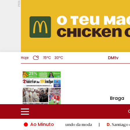
PUB.
DMtv
Hoje
15ºC
30ºC
Braga
Ao Minuto
lento e à inovação do mundo da moda
|
Santiago de Compostela
D.