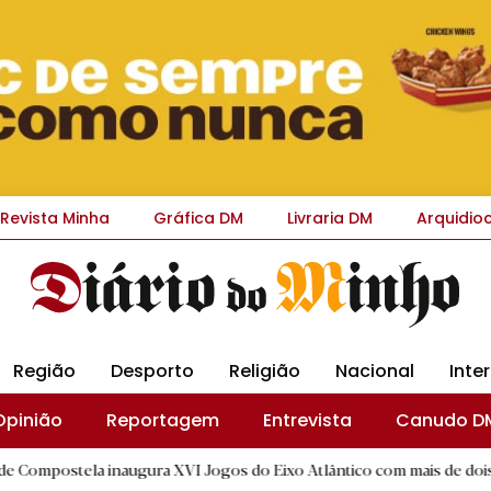
Revista Minha
Gráfica DM
Livraria DM
Arquidio
Região
Desporto
Religião
Nacional
Inte
Opinião
Reportagem
Entrevista
Canudo D
 inaugura XVI Jogos do Eixo Atlântico com mais de dois mil atletas