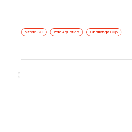
Vitória SC
Polo Aquático
Challenge Cup
PUB.