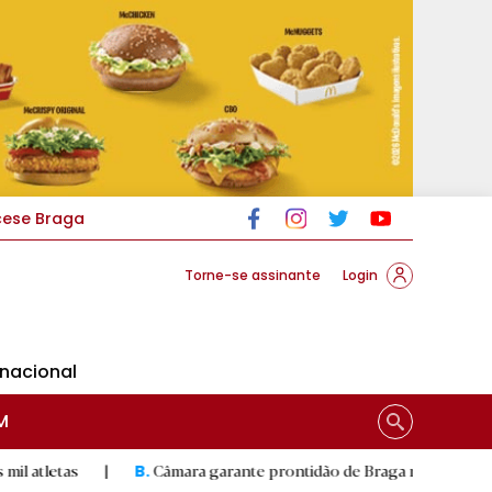
cese Braga
Torne-se assinante
Login
rnacional
M
|
Câmara garante prontidão de Braga no resgate animal
|
B.