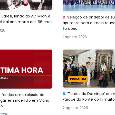
 Baresi, lenda do AC Milan e
D.
Seleção de andebol de su
l italiano morre aos 66 anos
apura-se para a 'main round
Europeu
2026
1 agosto 2026
PREMIUM
B.
‘Tardes de Domingo’ an
 feridos em explosão de
Parque da Ponte com muito 
e gás em incêndio em Viana
lo
2 agosto 2026
 2026