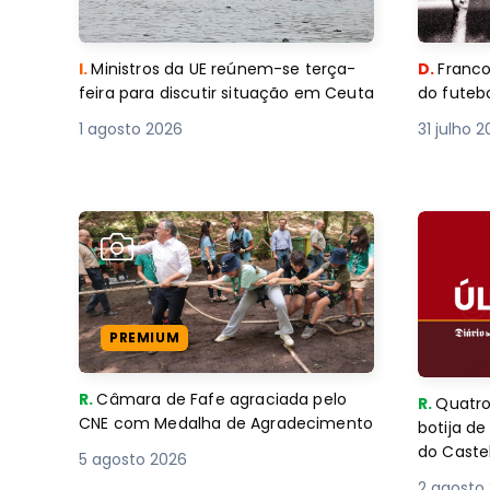
I.
Ministros da UE reúnem-se terça-
D.
Franco
feira para discutir situação em Ceuta
do futebo
1 agosto 2026
31 julho 
PREMIUM
R.
Câmara de Fafe agraciada pelo
R.
Quatro
CNE com Medalha de Agradecimento
botija d
do Caste
5 agosto 2026
2 agosto