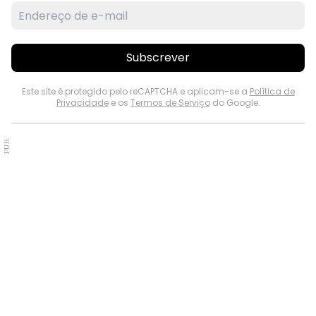
Subscrever
Este site é protegido pelo reCAPTCHA e aplicam-se a
Política de
Privacidade
e os
Termos de Serviço
do Google.
PUB.