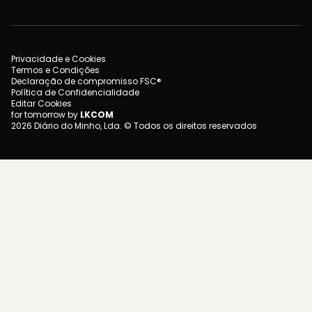
Privacidade e Cookies
Termos e Condições
Declaração de compromisso FSC®
Política de Confidencialidade
Editar Cookies
for tomorrow by
LKCOM
2026 Diário do Minho, Lda. © Todos os direitos reservados