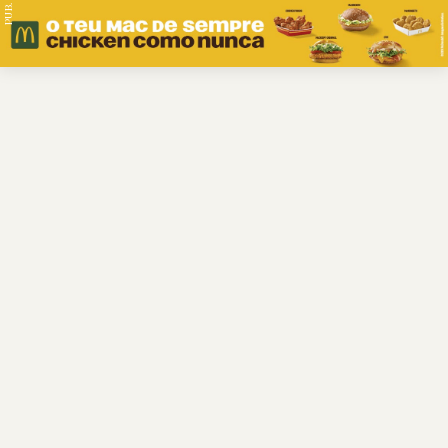
PUB.
Braga
Região
Desporto
Religião
Nacional
Internacional