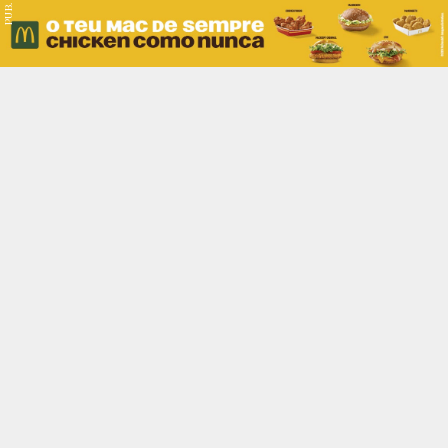
PUB.
Braga
Região
Desporto
Religião
Nacional
Internacional