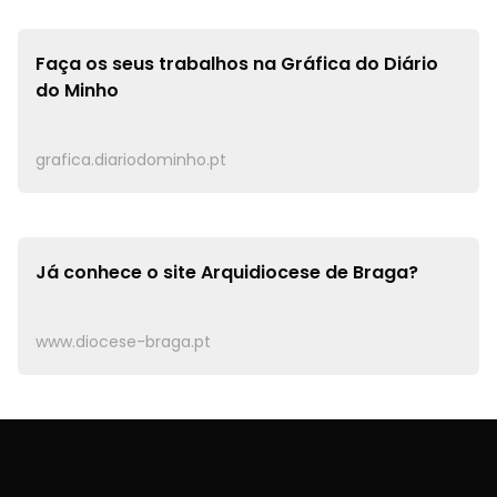
Faça os seus trabalhos na
Gráfica do Diário
do Minho
grafica.diariodominho.pt
Já conhece o site
Arquidiocese de Braga?
www.diocese-braga.pt