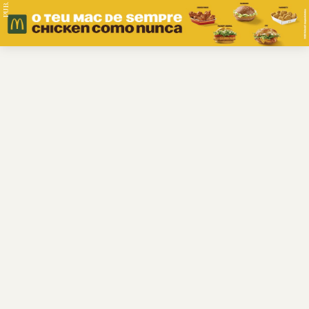
PUB.
Braga
Região
Desporto
Religião
Nacional
Internacional