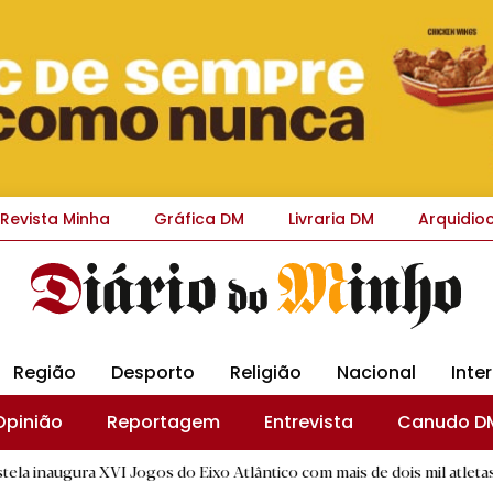
Revista Minha
Gráfica DM
Livraria DM
Arquidio
Região
Desporto
Religião
Nacional
Inte
Opinião
Reportagem
Entrevista
Canudo D
VI Jogos do Eixo Atlântico com mais de dois mil atletas
|
Ca
D.