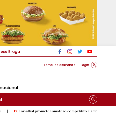
cese Braga
Torne-se assinante
Login
rnacional
M
rvalhal promete Famalicão competitivo e ambicioso na estreia com Est