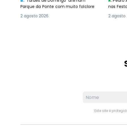
B.
‘Tardes de Domingo’ animam
R.
Pedro 
Parque da Ponte com muito folclore
nas Fest
2 agosto 2026
2 agosto
Este site é proteg