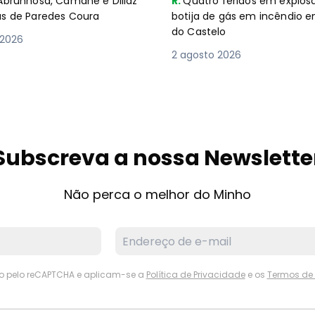
Abrunhosa, Camané e Dillaz
R.
Quatro feridos em explos
as de Paredes Coura
botija de gás em incêndio 
do Castelo
 2026
2 agosto 2026
Subscreva a nossa Newslette
Não perca o melhor do Minho
ido pelo reCAPTCHA e aplicam-se a
Política de Privacidade
e os
Termos de 