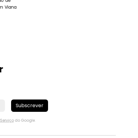
ão de
em Viana
r
Subscrever
Serviço
do Google.