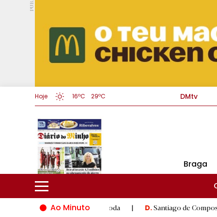
PUB.
DMtv
Hoje
16ºC
29ºC
Braga
Ao Minuto
novação do mundo da moda
|
Santiago de Compostela inaugura X
D.