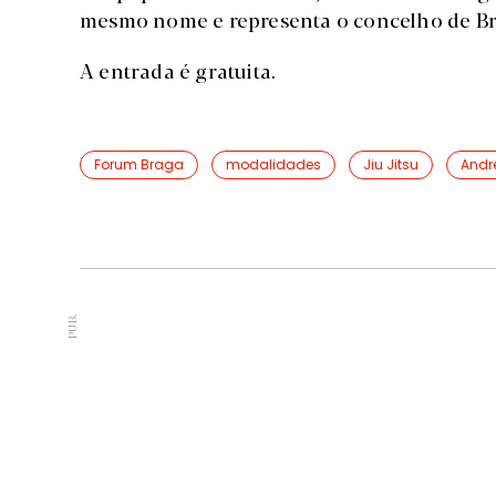
mesmo nome e representa o concelho de Brag
A entrada é gratuita.
Forum Braga
modalidades
Jiu Jitsu
André
PUB.