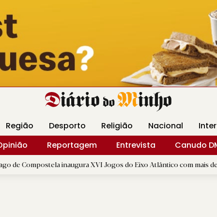
Revista Minha
Gráfica DM
Livraria DM
Arquidio
Região
Desporto
Religião
Nacional
Inte
Opinião
Reportagem
Entrevista
Canudo D
ostela inaugura XVI Jogos do Eixo Atlântico com mais de dois mil atl