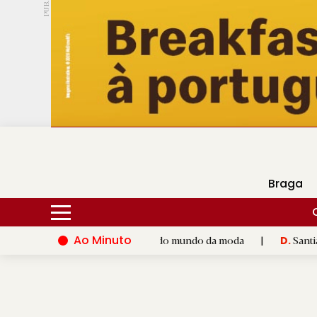
PUB.
DMtv
Hoje
16ºC
28ºC
Braga
Ao Minuto
ao talento e à inovação do mundo da moda
|
Santiago de Comp
D.