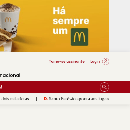
cese Braga
Torne-se assinante
Login
rnacional
M
etas
|
Santo Estêvão aponta aos lugares cimeiros da Honra
D.