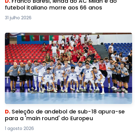
D.
Franco Baresi, lenda do AC Milan e do
futebol italiano morre aos 66 anos
31 julho 2026
D.
Seleção de andebol de sub-18 apura-se
para a 'main round' do Europeu
1 agosto 2026