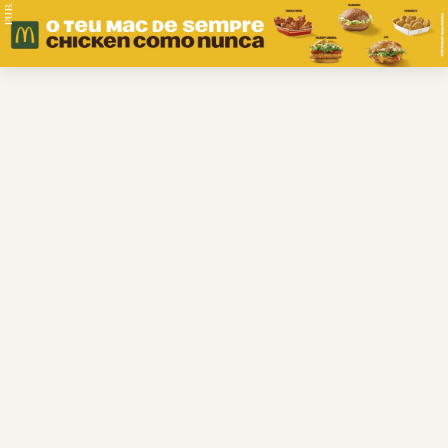
PUB.
Braga
Região
Desporto
Religião
Nacional
Internacional