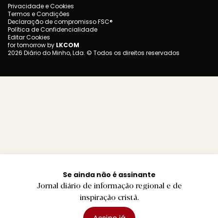
Privacidade e Cookies
Termos e Condições
Declaração de compromisso FSC®
Política de Confidencialidade
Editar Cookies
for tomorrow by
LKCOM
2026 Diário do Minho, Lda. © Todos os direitos reservados
Se ainda não é assinante
Jornal diário de informação regional e de
inspiração cristã.