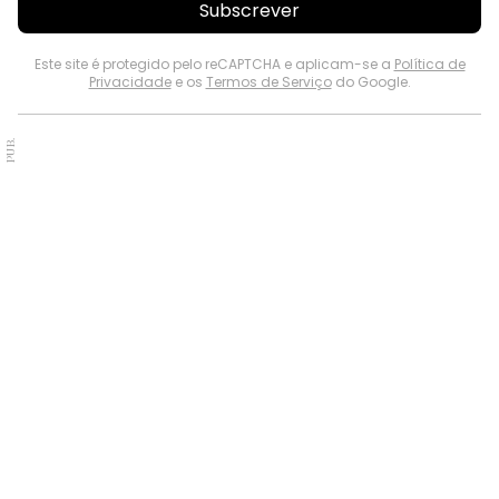
Subscrever
Este site é protegido pelo reCAPTCHA e aplicam-se a
Política de
Privacidade
e os
Termos de Serviço
do Google.
PUB.