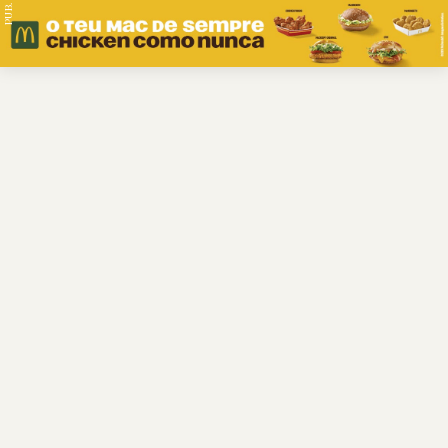
PUB.
Braga
Região
Desporto
Religião
Nacional
Internacional