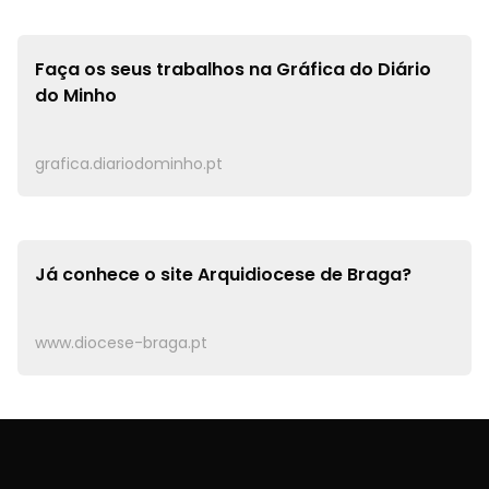
Faça os seus trabalhos na
Gráfica do Diário
do Minho
grafica.diariodominho.pt
Já conhece o site
Arquidiocese de Braga?
www.diocese-braga.pt