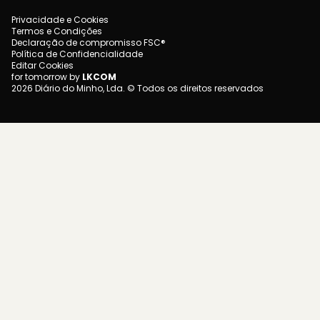
Privacidade e Cookies
Termos e Condições
Declaração de compromisso FSC®
Política de Confidencialidade
Editar Cookies
for tomorrow by
LKCOM
2026 Diário do Minho, Lda. © Todos os direitos reservados