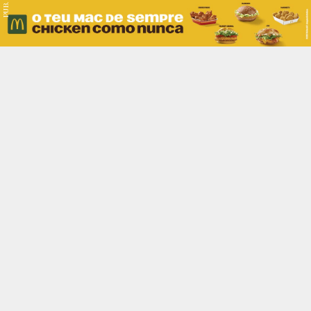
PUB.
Braga
Região
Desporto
Religião
Nacional
Internacional