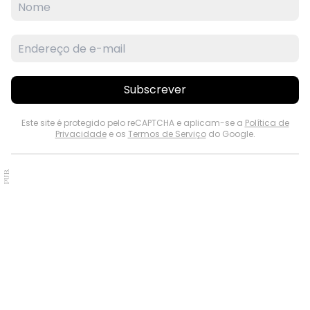
Subscrever
Este site é protegido pelo reCAPTCHA e aplicam-se a
Política de
Privacidade
e os
Termos de Serviço
do Google.
PUB.