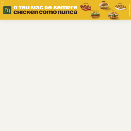
PUB.
Braga
Região
Desporto
Religião
Nacional
Internacional