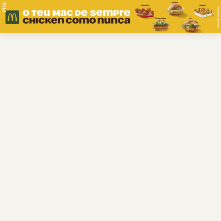
PUB.
Braga
Região
Desporto
Religião
Nacional
Internacional