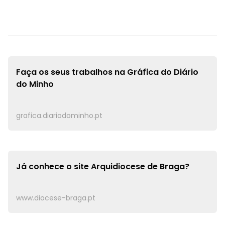
Faça os seus trabalhos na
Gráfica do Diário
do Minho
grafica.diariodominho.pt
Já conhece o site
Arquidiocese de Braga?
www.diocese-braga.pt